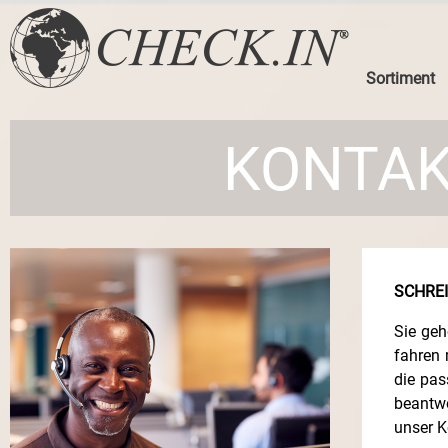
Sortiment
KONTA
SCHREI
Sie geh
fahren 
die pas
beantwo
unser K